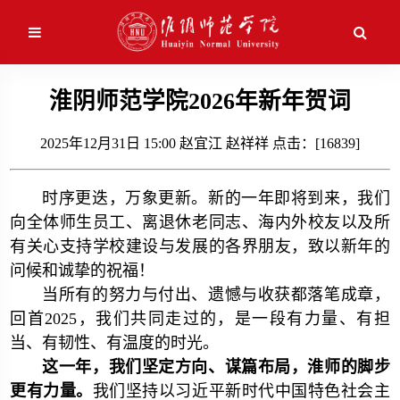
应用维护中！
淮阴师范学院2026年新年贺词
校情简介
本科生教育
2025年12月31日 15:00 赵宜江 赵祥祥 点击：[
16839
]
校史沿革
研究生教育
时序更迭，万象更新。新的一年即将到来，我们
现任领导
继续教育
向全体师生员工、离退休老同志、海内外校友以及所
有关心支持学校建设与发展的各界朋友，致以新年的
机构设置
留学生教育
问候和诚挚的祝福！
当所有的努力与付出、遗憾与收获都落笔成章，
校园风景
回首2025，我们共同走过的，是一段有力量、有担
当、有韧性、有温度的时光。
这一年，我们坚定方向、谋篇布局，淮师的脚步
更有力量。
我们坚持以习近平新时代中国特色社会主