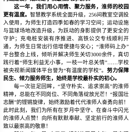
这一年，我们用心用情、聚力服务，淮师的校园
更有温度。
智慧教学系统全面升级，256间教室空调投
入使用，为师生打造四季如春的学习空间；运动设施
与篮球场地改造升级，为跃动的身影提供了更安全的
守护；充电桩安装有序推进、高铁公交专线顺利开
通，为师生日常出行倍增便捷与安心；“淮师码上办”
平台整合上线，倾听并解决师生关切3000余件，真切
践行着“师生利益无小事，一枝一叶总关情”……学校
被央视新闻媒体平台誉为“有温度的学校”。
努力保障
民生、倾力服务师生，始终是学校最朴实的初心。
每一次驻足回眸，“坚守朴实、追求崇高”的淮师
精神，总能在不同岗位、不同角落绽放光芒！“报国壮
志酬”的铿锵旋律，始终激励着代代淮师人奋勇向前！
此时此刻，我们为所有在岁月中坚守、在奋斗中闪光
的淮师人点赞！向所有默默奉献、坚定前行的淮师人
致以最崇高的敬意！