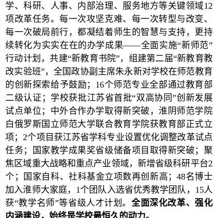
学、科研、人事、内部治理、服务地方等关键领域12
项改革任务。每一次攻坚克难、每一次转型与改变、
每一次破局前行，都凝结着师生的智慧与支持，更持
续转化为实实在在的办学成果——全面实施“新师范”
行动计划，共建“新教育书院”，组建第二届“新教育教
改实验班”，全国政协副主席朱永新对学校在师范教育
的创新探索给予鼓励；16个师范专业全部通过教育部
二级认证；学校获批江苏省首批“双高协同”创新发展
试点单位；中外合作办学取得新突破，淮阴师范学院
白俄罗斯国立师范大学联合教育学院获教育部正式立
项；2个项目获江苏省学科专业设置优化调整改革试点
任务；国家教学成果奖省级储备项目取得新突破；聚
焦区域重大战略和重点产业领域，新增省级科研平台2
个；国家自科、社科基金立项数再创新高；48名博士
加入淮师大家庭，1个团队入选省优秀教学团队，15人
获“教学名师”等省级人才计划。
全面深化改革、强化
内涵建设，始终是学校最恒久的动力。