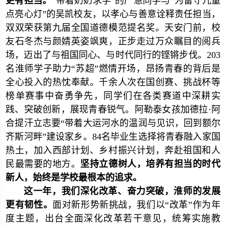
更有担当。
“带着奶奶求学”的严慧同学与“为留守儿童
点亮心灯”的吴凯校友，以孝心与善意诠释责任担当，
双双荣获第九届全国道德模范提名奖。天安门前，校
友石冬杰与颜婧英姿飒爽，正步走过万众瞩目的阅兵
场，迈出了与祖国同心、与时代同行的铿锵步伐。203
名淮师学子助力“苏超”燃情开场，昂扬青春的背后是
全心投入的热忱奉献。千余人次在国创赛、挑战杯等
榜单赛事中奋勇争先，同学们在各类赛道中深耕实
践、突破创新，展现青春锐气。阿勒泰女孩加德拉·阿
合提汗立志要“带着大运河水的温润与见识，回到额尔
齐斯河畔”建设家乡。84名毕业生选择将青春融入家国
热土，加入西部计划、乡村振兴计划，奔赴祖国和人
民最需要的地方。
坚持立德树人，培养有担当的时代
新人，始终是学校最根本的追求。
这一年，我们深化改革、奋力突破，淮师的发展
更有韧性。
面对新形势新挑战，我们以“改革”作为年
度主题，出台全面深化改革若干意见，统筹实施教