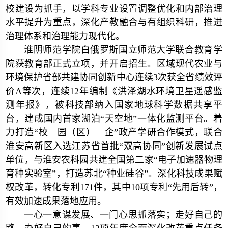
校建设为抓手，以学科专业设置调整优化和内部治理
水平提升为重点，深化产教融合与有组织科研，推进
治理体系和治理能力现代化。
淮阴师范学院白俄罗斯国立师范大学联合教育学
院获教育部正式立项，并开启招生。区域现代农业与
环境保护省部共建协同创新中心连续3次获全省绩效评
价A等次，连续12年编制《洪泽湖水环境卫星遥感监
测年报》，被科技部纳入国家地球科学数据共享平
台，建成国内首家湖泊“天空地”一体化监测平台。着
力打造“校—园（区）—企”政产学研合作模式，联合
淮安高新区入选江苏省首批“双高协同”创新发展试点
单位，与淮安农科园共建全国第二家“电子加速器物理
育种实验室”，打造苏北“种业硅谷”。深化科技成果赋
权改革，转化专利171件，其中10项专利“先用后转”，
有效加速成果落地应用。
一心一意谋发展、一门心思抓落实；走好自己的