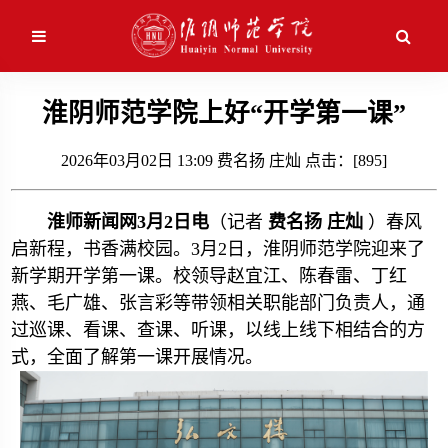
应用维护中！
淮阴师范学院上好“开学第一课”
校情简介
本科生教育
2026年03月02日 13:09 费名扬 庄灿 点击：[
895
]
校史沿革
研究生教育
淮师新闻网3月2日电
（记者
费名扬 庄灿
）春风
现任领导
继续教育
启新程，书香满校园。3月2日，淮阴师范学院迎来了
新学期开学第一课。校领导赵宜江、陈春雷、丁红
机构设置
留学生教育
燕、毛广雄、张言彩等带领相关职能部门负责人，通
过巡课、看课、查课、听课，以线上线下相结合的方
校园风景
式，全面了解第一课开展情况。