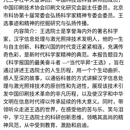
九三学社中央宣讲团、中国科技馆科普讲师团成员，
中国印刷技术协会印刷文化研究会副主任委员，北京
市科协第十届常委会弘扬科学家精神专委会委员。王
选事迹和精神的挖掘研究与弘扬传播。
内容简介：王选院士是享誉海内外的著名科学
家，汉字信息处理与激光照排技术发明人，他的一生
与自主创新、科教兴国的时代变迁紧紧相连，充满传
奇色彩，是新时代科学家精神的典范。本报告题目为
《科学报国的最美奋斗者 —“当代毕昇”王选》，旨在
通过讲述王选院士的人生历程，用一个个生动曲折、
感人至深的故事，以通俗科普的方式讲解汉字信息处
理与激光照排技术的原创性和先进性，展现该技术引
发中国印刷技术革命的非凡历程，以及使汉字和中华
文明在信息时代得以传承延续的伟大意义。同时，带
领听众走进王选的世界，在感受他的苦与乐、笑与泪
中，学习王选院士的科研创新思维，领略其高尚的精
神风范，从中受到教育、激励和启迪。